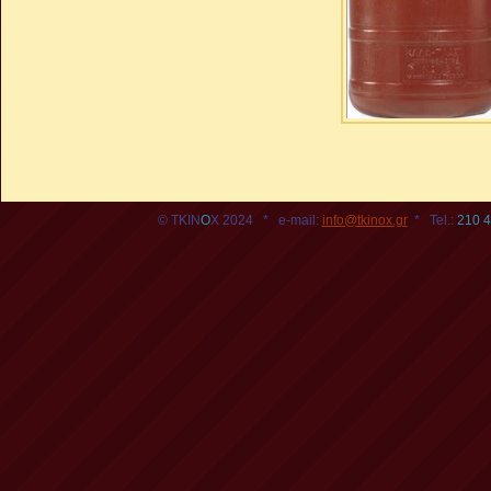
© TKIN
O
X 2024
* e-mail:
info@tkinox.gr
* Tel.:
210 